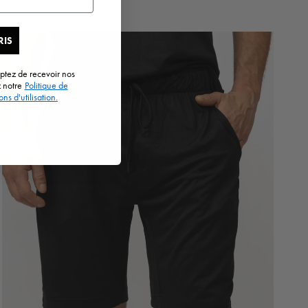
RIS
eptez de recevoir nos
z notre
Politique de
ns d'utilisation.