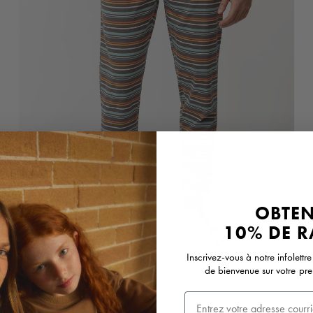
OBTE
10% DE R
Inscrivez-vous à notre infolettr
APERÇU RAPIDE
ZONE CHOC
de bienvenue sur votre p
Pantalon de pyjama à motifs en coton bio
29.95 $
15.00 $