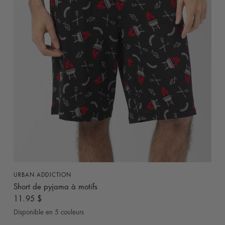
APERÇU RAPIDE
URBAN ADDICTION
Short de pyjama à motifs
11.95 $
Disponible en 5 couleurs
Noir
Bleu denim
Bleu Marine
Presque Noir
Bleu Indigo