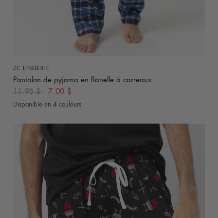
APERÇU RAPIDE
ZC LINGERIE
Pantalon de pyjama en flanelle à carreaux
11.95 $
7.00 $
Disponible en 4 couleurs
Beige
Bleu
Bleu Turquoise
Gris Charcoal