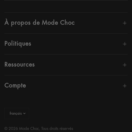
À propos de Mode Choc
Politiques
Ressources
Compte
Mettre
à
jour
le
pays/la
© 2026 Mode Choc, Tous droits réservés