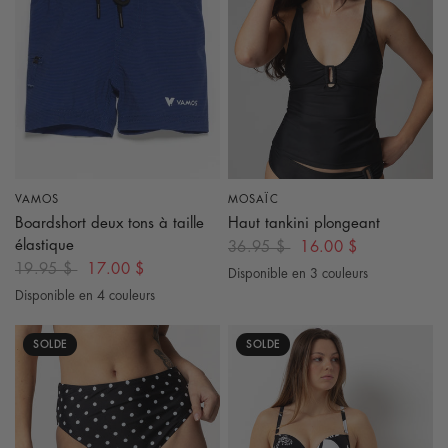
VAMOS
MOSAÏC
APERÇU RAPIDE
APERÇU RAPIDE
Boardshort deux tons à taille
Haut tankini plongeant
élastique
36.95 $
16.00 $
19.95 $
17.00 $
Disponible en 3 couleurs
Noir
Blanc Cassé
Orange terre cuite
Disponible en 4 couleurs
Beige
Gris Charcoal
Bleu Sarcelle
Bleu Marine
SOLDE
SOLDE