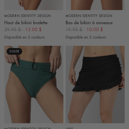
MODERN IDENTITY DESIGN
MODERN IDENTITY DESIGN
APERÇU RAPIDE
APERÇU RAPIDE
Haut de bikini bralette
Bas de bikini à anneaux
29.95 $
15.00 $
19.95 $
10.00 $
Disponible en 2 couleurs
Disponible en 2 couleurs
Noir
Rose Fuchsia
Blanc Cassé
Multicouleur
SOLDE
APERÇU RAPIDE
APERÇU RAPIDE