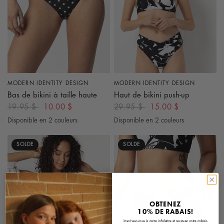
MODERN IDENTITY DESIGN
MODERN IDENTITY DESIGN
APERÇU RAPIDE
APERÇU RAPIDE
Bas de bikini à taille haute
Haut de bikini push-up
19.95 $
10.00 $
29.95 $
15.00 $
Disponible en 2 couleurs
Disponible en 2 couleurs
Noir
Blanc
Blanc
Rose Fuchsia
SOLDE
SOLDE
OBTENEZ
10% DE RABAIS!
Inscrivez-vous à notre infolettre et recevez votre rabais