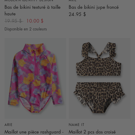
MODERN IDENTITY DESIGN
ARIE
Bas de bikini texturé à taille
Bas de bikini jupe froncé
haute
24.95 $
19.95 $
10.00 $
Disponible en 2 couleurs
Rouge Brique
Bleu Sarcelle
ARIE
NAME IT
APERÇU RAPIDE
APERÇU RAPIDE
Maillot une pièce rashguard -
Maillot 2 pcs dos croisé