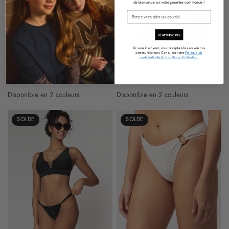
de bienvenue sur votre première commande !
JE M'INSCRIS
En vous inscrivant, vous acceptez de recevoir nos
communications. Consultez notre
Politique de
MODERN IDENTITY DESIGN
MODERN IDENTITY DESIGN
APERÇU RAPIDE
APERÇU RAPIDE
confidentialité & Conditions d'utilisation.
Haut de bikini à armatures
Bas de bikini à taille croisée
26.95 $
12.00 $
19.95 $
10.00 $
Disponible en 2 couleurs
Disponible en 2 couleurs
Noir
Blanc
Blanc
Rose Fuchsia
SOLDE
SOLDE